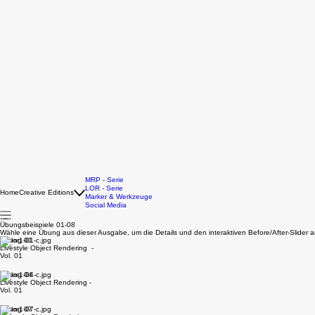
MRP - Serie
LOR - Serie
Home
Creative Editions
Marker & Werkzeuge
Social Media
Übungsbeispiele 01-08
Wähle eine Übung aus dieser Ausgabe, um die Details und den interaktiven Before/After-Slider 
Übung 01
Livestyle Object Rendering -
Vol. 01
Übung 04
Livestyle Object Rendering -
Vol. 01